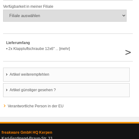
Verfügbarkeit in meiner Filiale
Lieferumfang
>
• 2x Klappluftschraube 12x6" ... [mehr]
Artikel weiterempfehlen
Artikel günstiger gesehen ?
Verantwortliche Person in der EU
freakware GmbH HQ Kerpen
Karl-Ferdinand-Braun-Str. 33