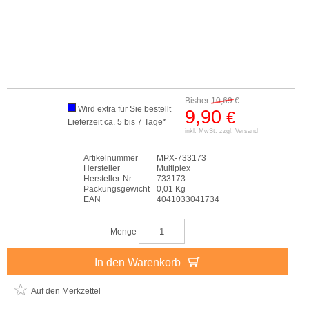
Bisher
10,69
€
Wird extra für Sie bestellt
9,90
€
Lieferzeit ca. 5 bis 7 Tage*
inkl. MwSt. zzgl.
Versand
Artikelnummer
MPX-733173
Hersteller
Multiplex
Hersteller-Nr.
733173
Packungsgewicht
0,01 Kg
EAN
4041033041734
Menge
In den Warenkorb
Auf den Merkzettel