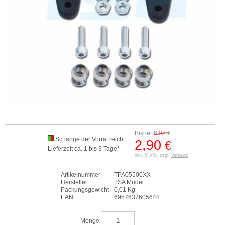
Bisher
6,95
€
So lange der Vorrat reicht
2,90
€
Lieferzeit ca. 1 bis 3 Tage*
inkl. MwSt. zzgl.
Versand
Artikelnummer
TPA05500XX
Hersteller
TSA Model
Packungsgewicht
0,01 Kg
EAN
6957637605648
Menge