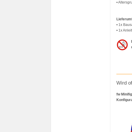
• Altersg
Lieferum
• 1x Baus
• 1x Anlei
Wird o
fw Minif
Konfigur