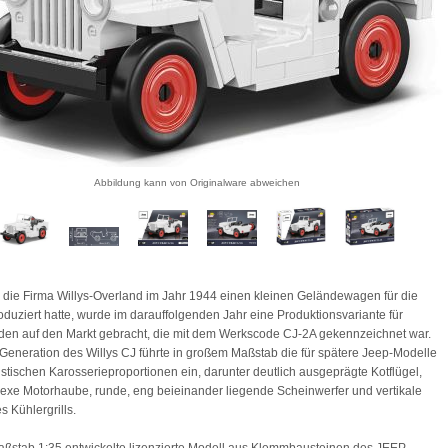
Abbildung kann von Originalware abweichen
ie Firma Willys-Overland im Jahr 1944 einen kleinen Geländewagen für die
duziert hatte, wurde im darauffolgenden Jahr eine Produktionsvariante für
den auf den Markt gebracht, die mit dem Werkscode CJ-2A gekennzeichnet war.
 Generation des Willys CJ führte in großem Maßstab die für spätere Jeep-Modelle
istischen Karosserieproportionen ein, darunter deutlich ausgeprägte Kotflügel,
exe Motorhaube, runde, eng beieinander liegende Scheinwerfer und vertikale
s Kühlergrills.