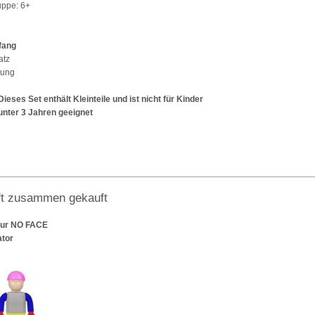
ruppe: 6+
fang
atz
tung
Dieses Set enthält Kleinteile und ist nicht für Kinder
unter 3 Jahren geeignet
ft zusammen gekauft
igur NO FACE
ator