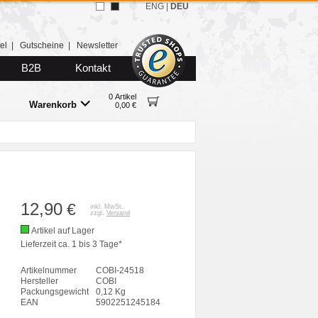
ENG
|
DEU
el
|
Gutscheine
|
Newsletter
B2B
Kontakt
0 Artikel
Warenkorb
0,00 €
12,90
€
inkl. MwSt.
zzgl.
Versand
Artikel auf Lager
Lieferzeit ca. 1 bis 3 Tage*
Artikelnummer
COBI-24518
Hersteller
COBI
Packungsgewicht
0,12 Kg
EAN
5902251245184