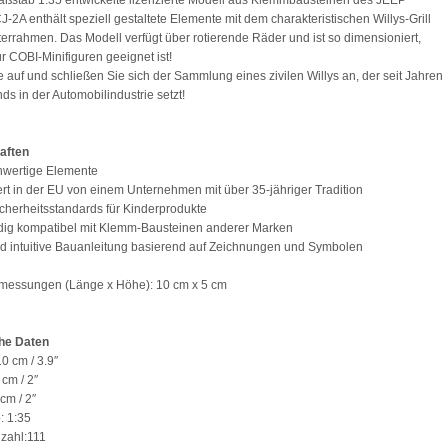
ßstab 1:35 entwickelte lizenzierte Modell aus Klemmbausteinen des JEEP
-2A enthält speziell gestaltete Elemente mit dem charakteristischen Willys-Grill
errahmen. Das Modell verfügt über rotierende Räder und ist so dimensioniert,
ür COBI-Minifiguren geeignet ist!
 auf und schließen Sie sich der Sammlung eines zivilen Willys an, der seit Jahren
ds in der Automobilindustrie setzt!
aften
hwertige Elemente
ert in der EU von einem Unternehmen mit über 35-jähriger Tradition
 Sicherheitsstandards für Kinderprodukte
ndig kompatibel mit Klemm-Bausteinen anderer Marken
nd intuitive Bauanleitung basierend auf Zeichnungen und Symbolen
messungen (Länge x Höhe): 10 cm x 5 cm
he Daten
0 cm / 3.9″
 cm / 2″
cm / 2″
: 1:35
nzahl:111