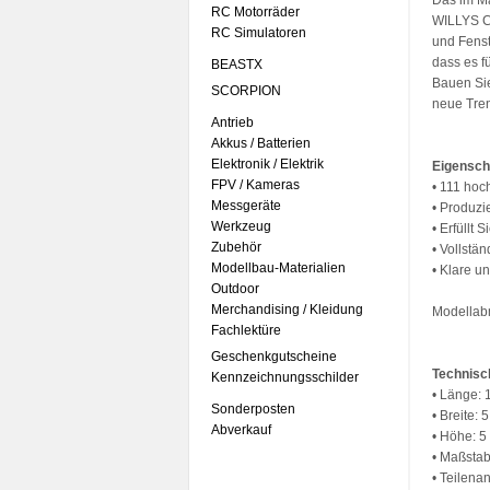
Das im Ma
RC Motorräder
WILLYS CJ
RC Simulatoren
und Fenst
dass es f
BEASTX
Bauen Sie
SCORPION
neue Tren
Antrieb
Akkus / Batterien
Elektronik / Elektrik
Eigensch
FPV / Kameras
• 111 hoc
Messgeräte
• Produzi
Werkzeug
• Erfüllt
Zubehör
• Vollstä
Modellbau-Materialien
• Klare u
Outdoor
Merchandising / Kleidung
Modellab
Fachlektüre
Geschenkgutscheine
Technisc
Kennzeichnungsschilder
• Länge: 1
Sonderposten
• Breite: 5
Abverkauf
• Höhe: 5 
• Maßstab
• Teilena