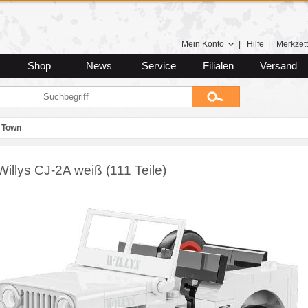
Mein Konto
|
Hilfe
|
Merkzett
Shop
News
Service
Filialen
Versand
 Town
illys CJ-2A weiß (111 Teile)