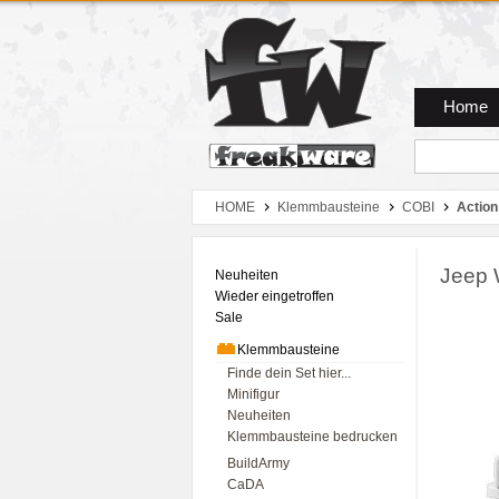
Zum Hauptmenue
Zum Seiteninhalt
Zum Warenkob
Home
HOME
Klemmbausteine
COBI
Action
Jeep W
Neuheiten
Wieder eingetroffen
Sale
Klemmbausteine
Finde dein Set hier...
Minifigur
Neuheiten
Klemmbausteine bedrucken
BuildArmy
CaDA