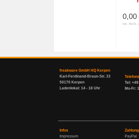
0,00
inkl. MwSt. 
freakware GmbH HQ Kerpen
Karl-Ferdinand-Braun-Str. 33
Telefon
50170 Kerpen
Tel: +4
Ladenlokal: 14 - 18 Uhr
Mo-Fr: 1
Infos
Zahlung
Impressum
PayPal