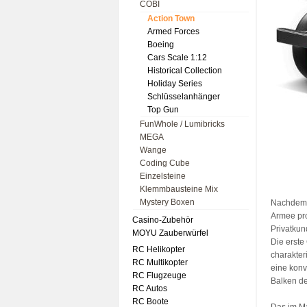
COBI
Action Town
Armed Forces
Boeing
Cars Scale 1:12
Historical Collection
Holiday Series
Schlüsselanhänger
Top Gun
FunWhole / Lumibricks
MEGA
Wange
Coding Cube
Einzelsteine
Klemmbausteine Mix
Mystery Boxen
Nachdem d
Armee pro
Casino-Zubehör
Privatkun
MOYU Zauberwürfel
Die erste
RC Helikopter
charakter
RC Multikopter
eine konv
RC Flugzeuge
Balken de
RC Autos
RC Boote