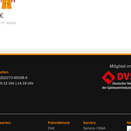
€
zzgl.
Versand
zeiten
9 (0)2273-60188-0
0-12 Uhr | 14-18 Uhr
sarten
Paketdienste
Service
Ne
DHL
Service / RMA