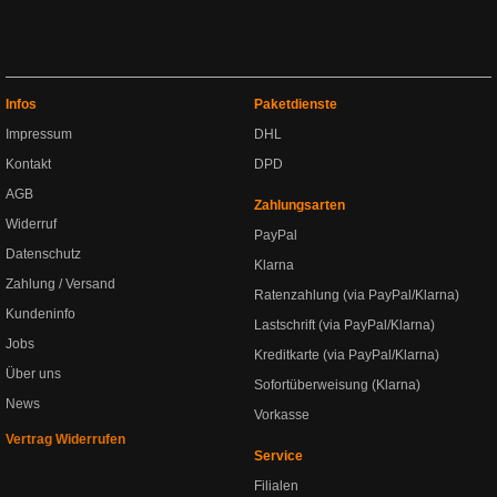
Infos
Paketdienste
Impressum
DHL
Kontakt
DPD
AGB
Zahlungsarten
Widerruf
PayPal
Datenschutz
Klarna
Zahlung / Versand
Ratenzahlung (via PayPal/Klarna)
Kundeninfo
Lastschrift (via PayPal/Klarna)
Jobs
Kreditkarte (via PayPal/Klarna)
Über uns
Sofortüberweisung (Klarna)
News
Vorkasse
Vertrag Widerrufen
Service
Filialen