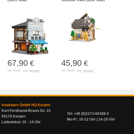
67,90
45,90
€
€
inkl. MwSt. zzgl.
Versand
inkl. MwSt. zzgl.
Versand
freakware GmbH HQ Kerpen
Karl-Ferdinand-Braun-Str. 33
Tel: +49 (0)2273-60188-0
50170 Kerpen
Mo-Fr: 10-12 Uhr | 14-18 Uhr
Ladenlokal: 10 - 14 Uhr