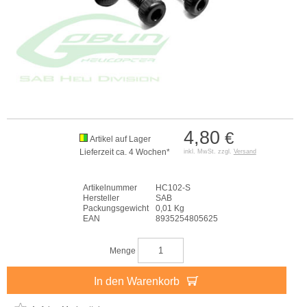
4,80
€
Artikel auf Lager
Lieferzeit ca. 4 Wochen*
inkl. MwSt. zzgl.
Versand
Artikelnummer
HC102-S
Hersteller
SAB
Packungsgewicht
0,01 Kg
EAN
8935254805625
Menge
In den Warenkorb