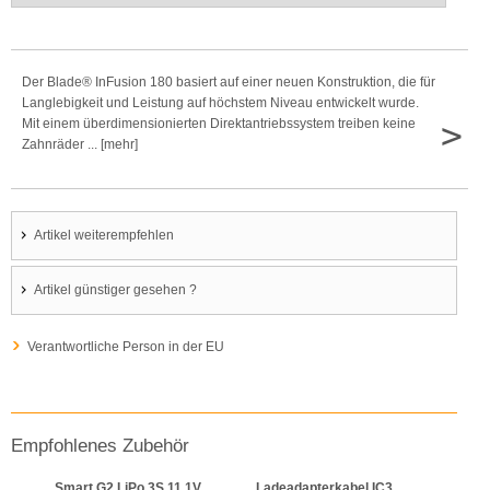
Der Blade® InFusion 180 basiert auf einer neuen Konstruktion, die für
Langlebigkeit und Leistung auf höchstem Niveau entwickelt wurde.
>
Mit einem überdimensionierten Direktantriebssystem treiben keine
Zahnräder ... [mehr]
Artikel weiterempfehlen
Artikel günstiger gesehen ?
Verantwortliche Person in der EU
Empfohlenes Zubehör
Smart G2 LiPo 3S 11.1V
Ladeadapterkabel IC3
Smar