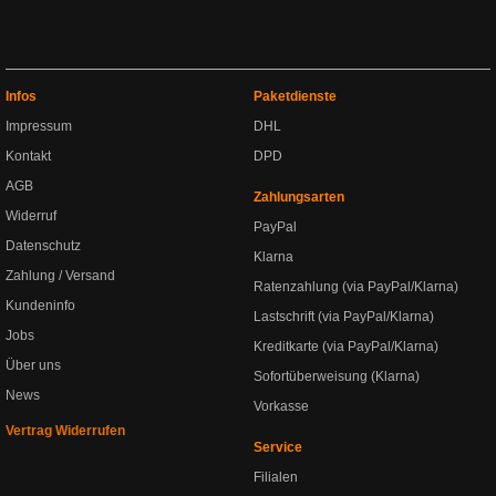
Infos
Paketdienste
Impressum
DHL
Kontakt
DPD
AGB
Zahlungsarten
Widerruf
PayPal
Datenschutz
Klarna
Zahlung / Versand
Ratenzahlung (via PayPal/Klarna)
Kundeninfo
Lastschrift (via PayPal/Klarna)
Jobs
Kreditkarte (via PayPal/Klarna)
Über uns
Sofortüberweisung (Klarna)
News
Vorkasse
Vertrag Widerrufen
Service
Filialen