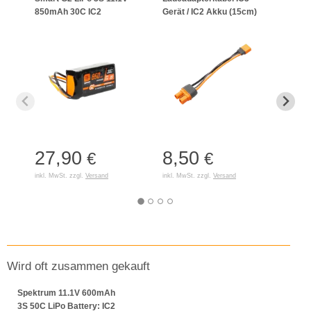
850mAh 30C IC2
Gerät / IC2 Akku (15cm)
Lade
27,90
8,50
22
€
€
inkl. MwSt. zzgl.
Versand
inkl. MwSt. zzgl.
Versand
inkl. 
Wird oft zusammen gekauft
Spektrum 11.1V 600mAh
3S 50C LiPo Battery: IC2