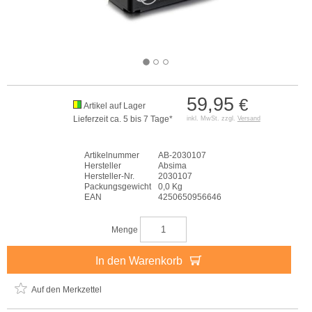
59,95
€
Artikel auf Lager
Lieferzeit ca. 5 bis 7 Tage*
inkl. MwSt. zzgl.
Versand
Artikelnummer
AB-2030107
Hersteller
Absima
Hersteller-Nr.
2030107
Packungsgewicht
0,0 Kg
EAN
4250650956646
Menge
In den Warenkorb
Auf den Merkzettel