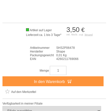
3,50
€
Artikel auf Lager
Lieferzeit ca. 1 bis 3 Tage*
inkl. MwSt. zzgl.
Versand
Artikelnummer
SHS2P06478
Hersteller
Shape
Packungsgewicht
0,01 Kg
EAN
4260211769066
Menge
In den Warenkorb
Auf den Merkzettel
Verfügbarkeit in meiner Filiale