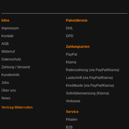
Infos
Paketdienste
Impressum
DHL
Kontakt
DPD
AGB
Zahlungsarten
Widerruf
PayPal
Datenschutz
Klarna
Zahlung / Versand
Ratenzahlung (via PayPal/Klarna)
Kundeninfo
Lastschrift (via PayPal/Klarna)
Jobs
Kreditkarte (via PayPal/Klarna)
Über uns
Sofortüberweisung (Klarna)
News
Vorkasse
Vertrag Widerrufen
Service
Filialen
B2B