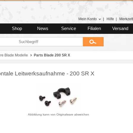
Mein Konto
|
Hilfe
|
Merkzett
Shop
News
Service
Filialen
Versand
ere Blade Modelle
Parts Blade 200 SR X
ontale Leitwerksaufnahme - 200 SR X
Abbildung kann von Originalware abweichen