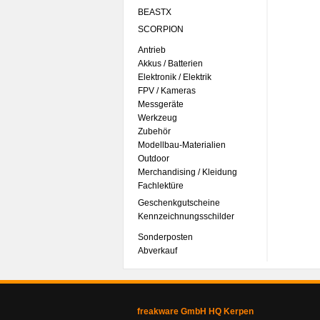
BEASTX
SCORPION
Antrieb
Akkus / Batterien
Elektronik / Elektrik
FPV / Kameras
Messgeräte
Werkzeug
Zubehör
Modellbau-Materialien
Outdoor
Merchandising / Kleidung
Fachlektüre
Geschenkgutscheine
Kennzeichnungsschilder
Sonderposten
Abverkauf
freakware GmbH HQ Kerpen