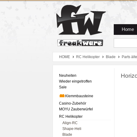
Zum Hauptmenue
Zum Seiteninhalt
Zum Warenkob
Home
HOME
RC Helikopter
Blade
Parts ält
Horiz
Neuheiten
Wieder eingetroffen
Sale
Klemmbausteine
Casino-Zubehör
MOYU Zauberwürfel
RC Helikopter
Align-RC
Shape-Heli
Blade