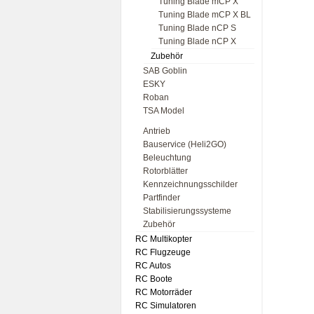
Tuning Blade mCP X
Tuning Blade mCP X BL
Tuning Blade nCP S
Tuning Blade nCP X
Zubehör
SAB Goblin
ESKY
Roban
TSA Model
Antrieb
Bauservice (Heli2GO)
Beleuchtung
Rotorblätter
Kennzeichnungsschilder
Partfinder
Stabilisierungssysteme
Zubehör
RC Multikopter
RC Flugzeuge
RC Autos
RC Boote
RC Motorräder
RC Simulatoren