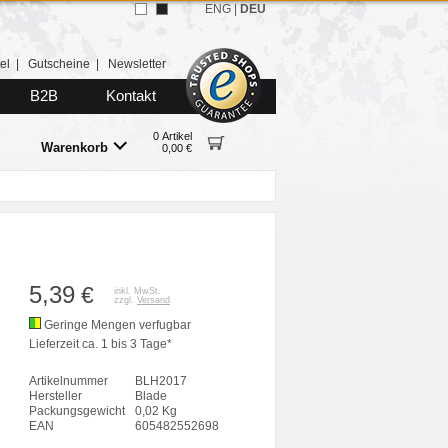
ENG
|
DEU
el
|
Gutscheine
|
Newsletter
B2B
Kontakt
0 Artikel
Warenkorb
0,00 €
5,39
€
inkl. MwSt.
zzgl.
Versand
Geringe Mengen verfugbar
Lieferzeit ca. 1 bis 3 Tage*
Artikelnummer
BLH2017
Hersteller
Blade
Packungsgewicht
0,02 Kg
EAN
605482552698