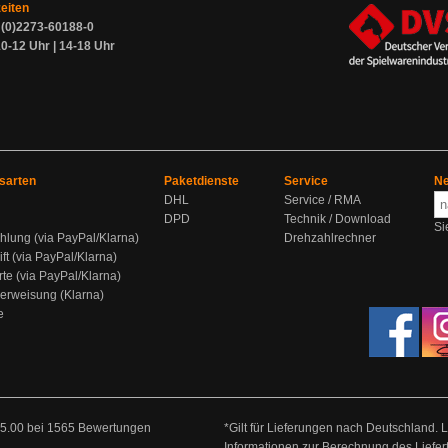
zeiten
9 (0)2273-60188-0
0-12 Uhr | 14-18 Uhr
sarten
Paketdienste
Service
Ne
DHL
Service / RMA
DPD
Technik / Download
Si
hlung (via PayPal/Klarna)
Drehzahlrechner
ift (via PayPal/Klarna)
rte (via PayPal/Klarna)
berweisung (Klarna)
e
5.00
bei
1565
Bewertungen
*Gilt für Lieferungen nach Deutschland. 
Informationen zur Berechnung des Liefer