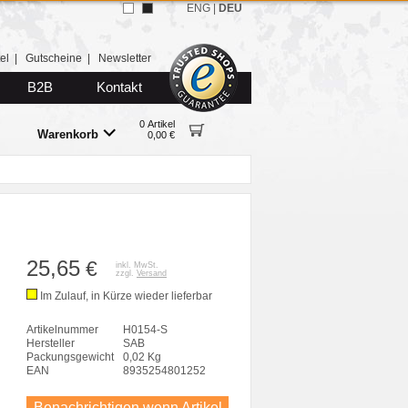
ENG
|
DEU
el
|
Gutscheine
|
Newsletter
B2B
Kontakt
0 Artikel
Warenkorb
0,00 €
25,65
€
inkl. MwSt.
zzgl.
Versand
Im Zulauf, in Kürze wieder lieferbar
Artikelnummer
H0154-S
Hersteller
SAB
Packungsgewicht
0,02 Kg
EAN
8935254801252
Benachrichtigen wenn Artikel