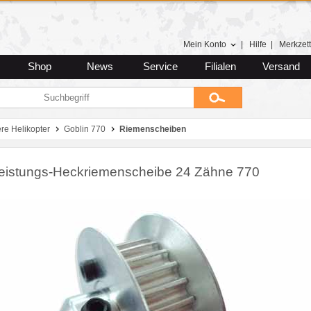
Mein Konto
|
Hilfe
|
Merkzett
Shop
News
Service
Filialen
Versand
ere Helikopter
Goblin 770
Riemenscheiben
eistungs-Heckriemenscheibe 24 Zähne 770