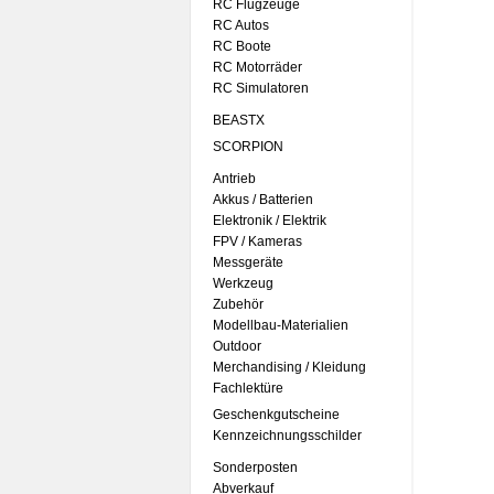
RC Flugzeuge
RC Autos
RC Boote
RC Motorräder
RC Simulatoren
BEASTX
SCORPION
Antrieb
Akkus / Batterien
Elektronik / Elektrik
FPV / Kameras
Messgeräte
Werkzeug
Zubehör
Modellbau-Materialien
Outdoor
Merchandising / Kleidung
Fachlektüre
Geschenkgutscheine
Kennzeichnungsschilder
Sonderposten
Abverkauf