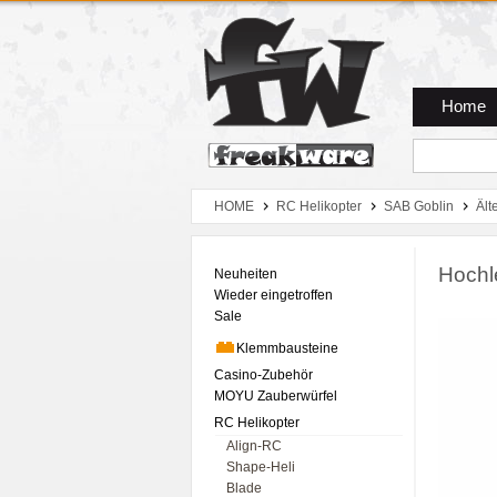
Zum Hauptmenue
Zum Seiteninhalt
Zum Warenkob
Home
HOME
RC Helikopter
SAB Goblin
Ält
Hochl
Neuheiten
Wieder eingetroffen
Sale
Klemmbausteine
Casino-Zubehör
MOYU Zauberwürfel
RC Helikopter
Align-RC
Shape-Heli
Blade