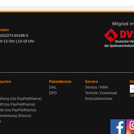
zeiten
9 (0)2273-60188-0
0-12 Uhr | 14-18 Uhr
sarten
Paketdienste
Service
Ne
DHL
Service / RMA
DPD
Technik / Download
Si
hlung (via PayPal/Klarna)
Drehzahlrechner
ift (via PayPal/Klarna)
rte (via PayPal/Klarna)
berweisung (Klarna)
e