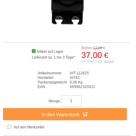
Bisher
53,90
€
Artikel auf Lager
37,00
€
Lieferzeit ca. 1 bis 3 Tage*
inkl. MwSt. zzgl.
Versand
Artikelnummer
HIT-112625
Hersteller
HiTEC
Packungsgewicht
0,06 Kg
EAN
669962320412
Menge
In den Warenkorb
Auf den Merkzettel