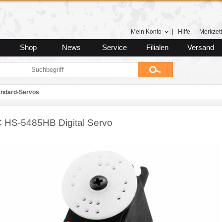
Mein Konto
|
Hilfe
|
Merkzett
Shop
News
Service
Filialen
Versand
andard-Servos
 HS-5485HB Digital Servo