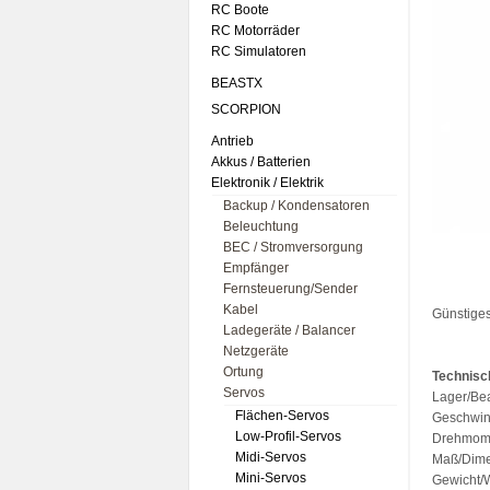
RC Boote
RC Motorräder
RC Simulatoren
BEASTX
SCORPION
Antrieb
Akkus / Batterien
Elektronik / Elektrik
Backup / Kondensatoren
Beleuchtung
BEC / Stromversorgung
Empfänger
Fernsteuerung/Sender
Kabel
Günstiges
Ladegeräte / Balancer
Netzgeräte
Ortung
Technisc
Servos
Lager/Bea
Flächen-Servos
Geschwind
Low-Profil-Servos
Drehmome
Midi-Servos
Maß/Dime
Mini-Servos
Gewicht/W