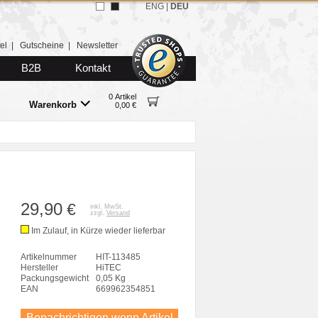
ENG
|
DEU
el
|
Gutscheine
|
Newsletter
B2B
Kontakt
0 Artikel
Warenkorb
0,00 €
29,90
€
inkl. MwSt.
zzgl.
Versand
Im Zulauf, in Kürze wieder lieferbar
Artikelnummer
HIT-113485
Hersteller
HiTEC
Packungsgewicht
0,05 Kg
EAN
669962354851
Benachrichtigen wenn Artikel