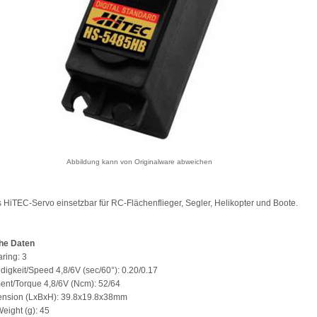
Abbildung kann von Originalware abweichen
 HiTEC-Servo einsetzbar für RC-Flächenflieger, Segler, Helikopter und Boote.
he Daten
ring: 3
igkeit/Speed 4,8/6V (sec/60°): 0.20/0.17
nt/Torque 4,8/6V (Ncm): 52/64
nsion (LxBxH): 39.8x19.8x38mm
eight (g): 45