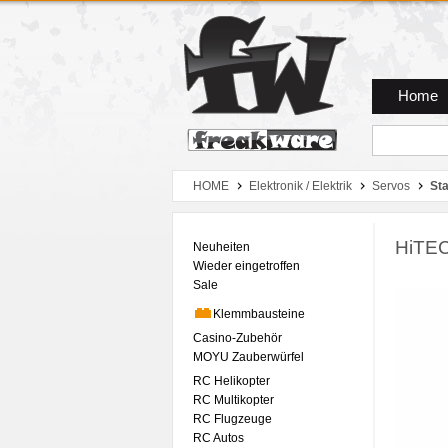
Zum Hauptmenue
Zum Seiteninhalt
Zum Warenkob
Home
HOME
Elektronik / Elektrik
Servos
St
HiTEC
Neuheiten
Wieder eingetroffen
Sale
Klemmbausteine
Casino-Zubehör
MOYU Zauberwürfel
RC Helikopter
RC Multikopter
RC Flugzeuge
RC Autos