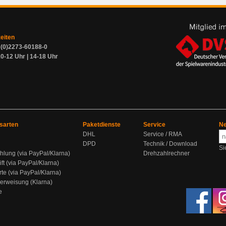
zeiten
9 (0)2273-60188-0
0-12 Uhr | 14-18 Uhr
sarten
Paketdienste
Service
Ne
DHL
Service / RMA
DPD
Technik / Download
Si
hlung (via PayPal/Klarna)
Drehzahlrechner
ift (via PayPal/Klarna)
rte (via PayPal/Klarna)
berweisung (Klarna)
e