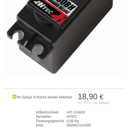
18,90
€
Im Zulauf, in Kürze wieder lieferbar
inkl. MwSt. zzgl.
Versand
Artikelnummer
HIT-114430
Hersteller
HiTEC
Packungsgewicht
0,06 Kg
EAN
669962314305