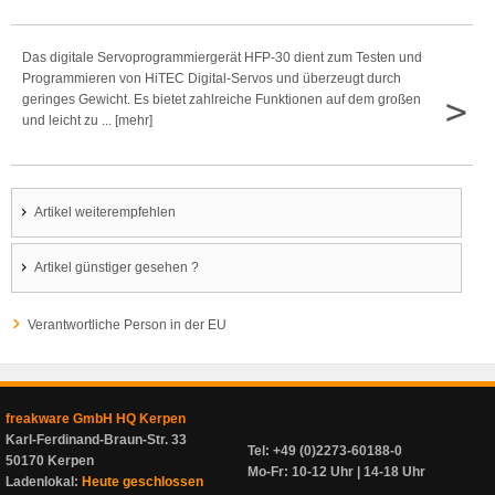
Das digitale Servoprogrammiergerät HFP-30 dient zum Testen und
Programmieren von HiTEC Digital-Servos und überzeugt durch
>
geringes Gewicht. Es bietet zahlreiche Funktionen auf dem großen
und leicht zu ... [mehr]
Artikel weiterempfehlen
Artikel günstiger gesehen ?
Verantwortliche Person in der EU
freakware GmbH HQ Kerpen
Karl-Ferdinand-Braun-Str. 33
Tel: +49 (0)2273-60188-0
50170 Kerpen
Mo-Fr: 10-12 Uhr | 14-18 Uhr
Ladenlokal:
Heute geschlossen