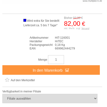
Bisher
93,90
€
Wird extra für Sie bestellt
82,00
€
Lieferzeit ca. 5 bis 7 Tage*
inkl. MwSt. zzgl.
Versand
Artikelnummer
HIT-116001
Hersteller
HiTEC
Packungsgewicht
0,18 Kg
EAN
669962444279
Menge
In den Warenkorb
Auf den Merkzettel
Verfügbarkeit in meiner Filiale