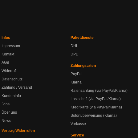
Infos
Paketdienste
Impressum
DHL
Kontakt
DPD
AGB
Zahlungsarten
Widerruf
PayPal
Datenschutz
Klarna
Zahlung / Versand
Ratenzahlung (via PayPal/Klarna)
Kundeninfo
Lastschrift (via PayPal/Klarna)
Jobs
Kreditkarte (via PayPal/Klarna)
Über uns
Sofortüberweisung (Klarna)
News
Vorkasse
Vertrag Widerrufen
Service