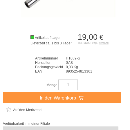
19,00
€
Artikel auf Lager
Lieferzeit ca. 1 bis 3 Tage*
inkl. MwSt. zzgl.
Versand
Artikelnummer
H1089-S
Hersteller
SAB
Packungsgewicht
0,03 Kg
EAN
8935254813361
Menge
In den Warenkorb
Auf den Merkzettel
Verfügbarkeit in meiner Filiale