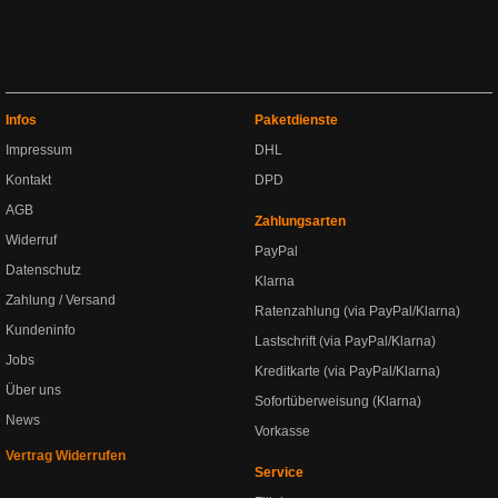
Infos
Paketdienste
Impressum
DHL
Kontakt
DPD
AGB
Zahlungsarten
Widerruf
PayPal
Datenschutz
Klarna
Zahlung / Versand
Ratenzahlung (via PayPal/Klarna)
Kundeninfo
Lastschrift (via PayPal/Klarna)
Jobs
Kreditkarte (via PayPal/Klarna)
Über uns
Sofortüberweisung (Klarna)
News
Vorkasse
Vertrag Widerrufen
Service