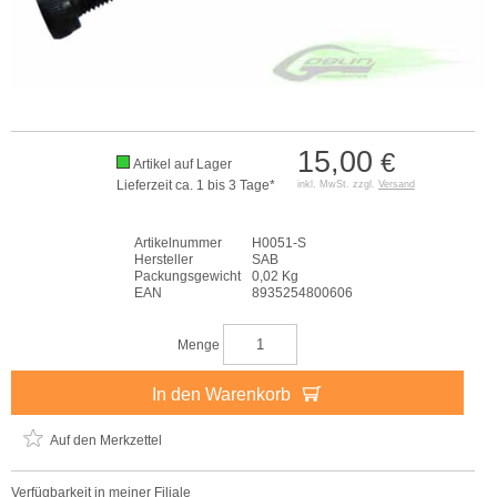
15,00
€
Artikel auf Lager
Lieferzeit ca. 1 bis 3 Tage*
inkl. MwSt. zzgl.
Versand
Artikelnummer
H0051-S
Hersteller
SAB
Packungsgewicht
0,02 Kg
EAN
8935254800606
Menge
In den Warenkorb
Auf den Merkzettel
Verfügbarkeit in meiner Filiale