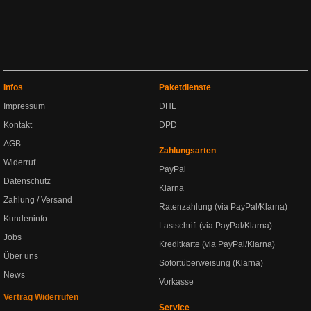
Infos
Paketdienste
Impressum
DHL
Kontakt
DPD
AGB
Zahlungsarten
Widerruf
PayPal
Datenschutz
Klarna
Zahlung / Versand
Ratenzahlung (via PayPal/Klarna)
Kundeninfo
Lastschrift (via PayPal/Klarna)
Jobs
Kreditkarte (via PayPal/Klarna)
Über uns
Sofortüberweisung (Klarna)
News
Vorkasse
Vertrag Widerrufen
Service