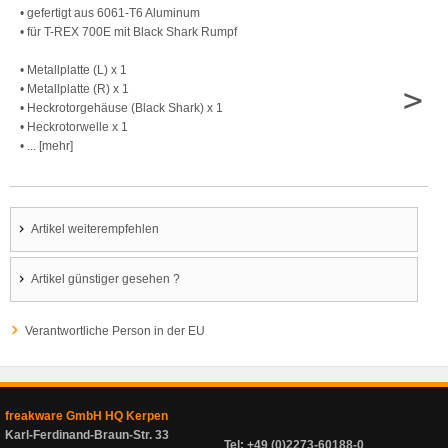
• gefertigt aus 6061-T6 Aluminum
• für T-REX 700E mit Black Shark Rumpf
• Metallplatte (L) x 1
>
• Metallplatte (R) x 1
• Heckrotorgehäuse (Black Shark) x 1
• Heckrotorwelle x 1
• ... [mehr]
Artikel weiterempfehlen
Artikel günstiger gesehen ?
Verantwortliche Person in der EU
freakware GmbH HQ Kerpen
Karl-Ferdinand-Braun-Str. 33
Tel: +49 (0)2273-60188-0