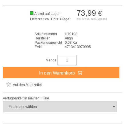
73,99
€
Artikel auf Lager
Lieferzeit ca. 1 bis 3 Tage*
inkl. MwSt. zzgl.
Versand
Artikelnummer
H70108
Hersteller
Align
Packungsgewicht
0,03 Kg
EAN
4713413970995
Menge
In den Warenkorb
Auf den Merkzettel
Verfügbarkeit in meiner Filiale