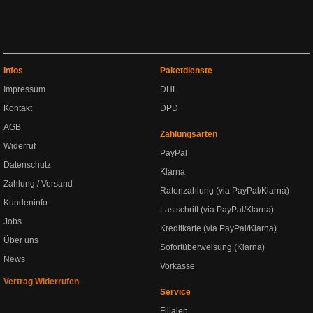
Infos
Paketdienste
Impressum
DHL
Kontakt
DPD
AGB
Zahlungsarten
Widerruf
PayPal
Datenschutz
Klarna
Zahlung / Versand
Ratenzahlung (via PayPal/Klarna)
Kundeninfo
Lastschrift (via PayPal/Klarna)
Jobs
Kreditkarte (via PayPal/Klarna)
Über uns
Sofortüberweisung (Klarna)
News
Vorkasse
Vertrag Widerrufen
Service
Filialen