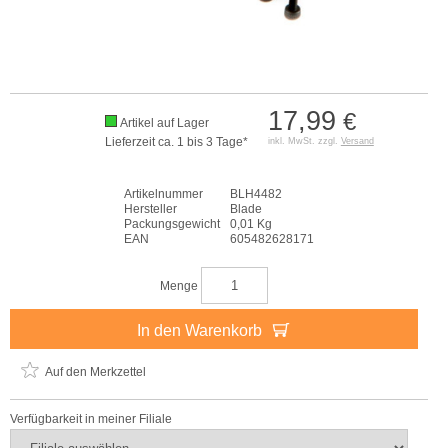
17,99
€
Artikel auf Lager
Lieferzeit ca. 1 bis 3 Tage*
inkl. MwSt. zzgl.
Versand
Artikelnummer
BLH4482
Hersteller
Blade
Packungsgewicht
0,01 Kg
EAN
605482628171
Menge
In den Warenkorb
Auf den Merkzettel
Verfügbarkeit in meiner Filiale