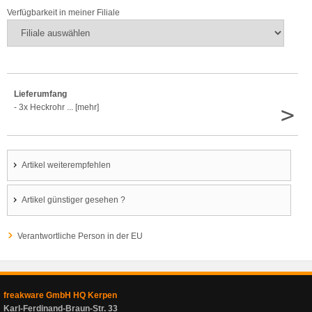
Verfügbarkeit in meiner Filiale
Lieferumfang
>
- 3x Heckrohr ... [mehr]
Artikel weiterempfehlen
Artikel günstiger gesehen ?
Verantwortliche Person in der EU
freakware GmbH HQ Kerpen
Karl-Ferdinand-Braun-Str. 33