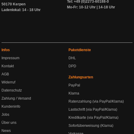
Tel: +49 (0)2273-60188-0
50170 Kerpen
Mo-Fr: 10-12 Uhr | 14-18 Uhr
Ladenlokal: 14 - 18 Uhr
Infos
Paketdienste
Impressum
DHL
Kontakt
DPD
AGB
Zahlungsarten
Widerruf
PayPal
Datenschutz
Klarna
Zahlung / Versand
Ratenzahlung (via PayPal/Klarna)
Kundeninfo
Lastschrift (via PayPal/Klarna)
Jobs
Kreditkarte (via PayPal/Klarna)
Über uns
Sofortüberweisung (Klarna)
News
Vorkasse