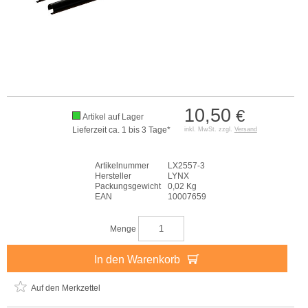
10,50
€
Artikel auf Lager
Lieferzeit ca. 1 bis 3 Tage*
inkl. MwSt. zzgl.
Versand
Artikelnummer
LX2557-3
Hersteller
LYNX
Packungsgewicht
0,02 Kg
EAN
10007659
Menge
In den Warenkorb
Auf den Merkzettel