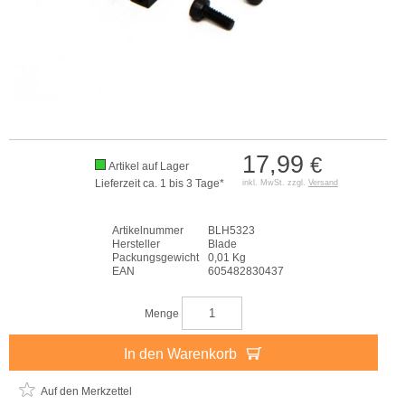
17,99
€
Artikel auf Lager
Lieferzeit ca. 1 bis 3 Tage*
inkl. MwSt. zzgl.
Versand
Artikelnummer
BLH5323
Hersteller
Blade
Packungsgewicht
0,01 Kg
EAN
605482830437
Menge
In den Warenkorb
Auf den Merkzettel