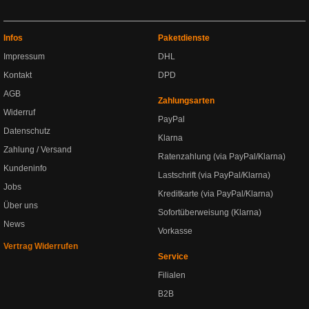
Infos
Paketdienste
Impressum
DHL
Kontakt
DPD
AGB
Zahlungsarten
Widerruf
PayPal
Datenschutz
Klarna
Zahlung / Versand
Ratenzahlung (via PayPal/Klarna)
Kundeninfo
Lastschrift (via PayPal/Klarna)
Jobs
Kreditkarte (via PayPal/Klarna)
Über uns
Sofortüberweisung (Klarna)
News
Vorkasse
Vertrag Widerrufen
Service
Filialen
B2B