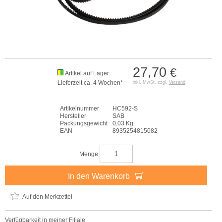
27,70
€
Artikel auf Lager
Lieferzeit ca. 4 Wochen*
inkl. MwSt. zzgl.
Versand
Artikelnummer
HC592-S
Hersteller
SAB
Packungsgewicht
0,03 Kg
EAN
8935254815082
Menge
In den Warenkorb
Auf den Merkzettel
Verfügbarkeit in meiner Filiale