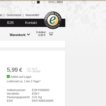
ENG
|
DEU
el
|
Gutscheine
|
Newsletter
B2B
Kontakt
0 Artikel
Warenkorb
0,00 €
5,99
€
inkl. MwSt.
zzgl.
Versand
Artikel auf Lager
Lieferzeit ca. 1 bis 3 Tage*
Artikelnummer
ESKY008883
Hersteller
ESKY
Packungsgewicht
0,01 Kg
EAN
6947468634689