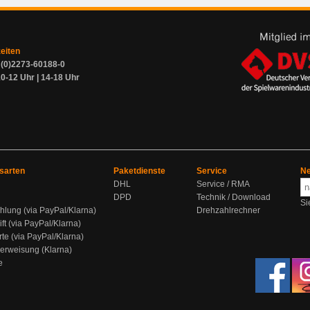
zeiten
9 (0)2273-60188-0
0-12 Uhr | 14-18 Uhr
sarten
Paketdienste
Service
Ne
DHL
Service / RMA
DPD
Technik / Download
Si
hlung (via PayPal/Klarna)
Drehzahlrechner
ift (via PayPal/Klarna)
rte (via PayPal/Klarna)
berweisung (Klarna)
e