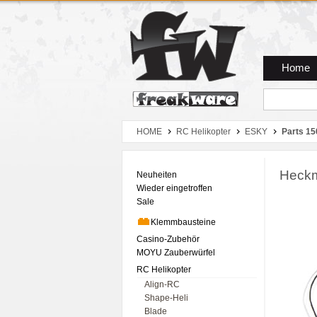
Zum Hauptmenue
Zum Seiteninhalt
Zum Warenkob
Home
HOME
RC Helikopter
ESKY
Parts 15
Heckm
Neuheiten
Wieder eingetroffen
Sale
Klemmbausteine
Casino-Zubehör
MOYU Zauberwürfel
RC Helikopter
Align-RC
Shape-Heli
Blade