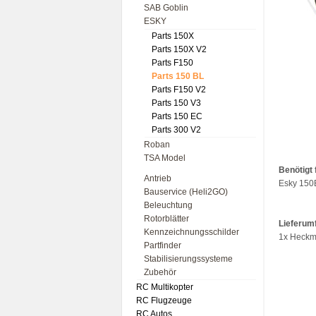
SAB Goblin
ESKY
Parts 150X
Parts 150X V2
Parts F150
Parts 150 BL
Parts F150 V2
Parts 150 V3
Parts 150 EC
Parts 300 V2
Roban
TSA Model
Benötigt 
Antrieb
Esky 150
Bauservice (Heli2GO)
Beleuchtung
Rotorblätter
Lieferum
Kennzeichnungsschilder
1x Heckm
Partfinder
Stabilisierungssysteme
Zubehör
RC Multikopter
RC Flugzeuge
RC Autos