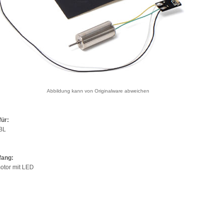
Abbildung kann von Originalware abweichen
für:
BL
fang:
otor mit LED