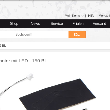
Mein Konto
|
Hilfe
|
Merkzett
Shop
News
Service
Filialen
Versand
0 BL
otor mit LED - 150 BL