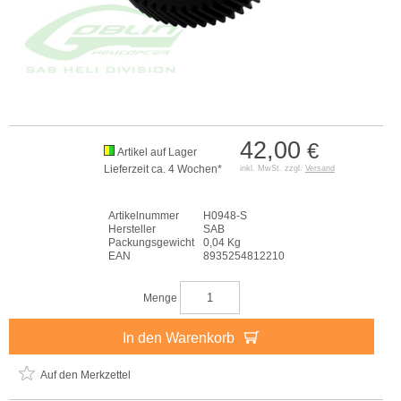
42,00
€
Artikel auf Lager
Lieferzeit ca. 4 Wochen*
inkl. MwSt. zzgl.
Versand
Artikelnummer
H0948-S
Hersteller
SAB
Packungsgewicht
0,04 Kg
EAN
8935254812210
Menge
In den Warenkorb
Auf den Merkzettel