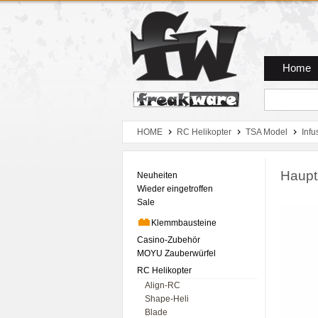
Zum Hauptmenue
Zum Seiteninhalt
Zum Warenkob
Home
HOME
RC Helikopter
TSA Model
Inf
Haupt
Neuheiten
Wieder eingetroffen
Sale
Klemmbausteine
Casino-Zubehör
MOYU Zauberwürfel
RC Helikopter
Align-RC
Shape-Heli
Blade