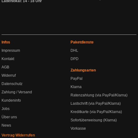
Ladenlokal: 14 - 18 Uhr
Infos
Paketdienste
Impressum
DHL
Kontakt
DPD
AGB
Zahlungsarten
Widerruf
PayPal
Datenschutz
Klarna
Zahlung / Versand
Ratenzahlung (via PayPal/Klarna)
Kundeninfo
Lastschrift (via PayPal/Klarna)
Jobs
Kreditkarte (via PayPal/Klarna)
Über uns
Sofortüberweisung (Klarna)
News
Vorkasse
Vertrag Widerrufen