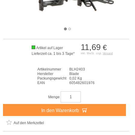
11,69
€
Artikel auf Lager
Lieferzeit ca. 1 bis 3 Tage*
inkl. MwSt. zzgl.
Versand
Artikelnummer
BLH2403
Hersteller
Blade
Packungsgewicht
0,02 Kg
EAN
605482601976
Menge
In den Warenkorb
Auf den Merkzettel