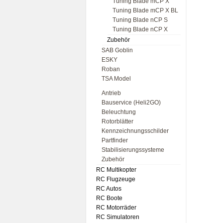
Tuning Blade mCP X
Tuning Blade mCP X BL
Tuning Blade nCP S
Tuning Blade nCP X
Zubehör
SAB Goblin
ESKY
Roban
TSA Model
Antrieb
Bauservice (Heli2GO)
Beleuchtung
Rotorblätter
Kennzeichnungsschilder
Partfinder
Stabilisierungssysteme
Zubehör
RC Multikopter
RC Flugzeuge
RC Autos
RC Boote
RC Motorräder
RC Simulatoren