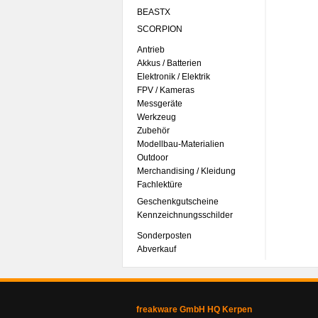
BEASTX
SCORPION
Antrieb
Akkus / Batterien
Elektronik / Elektrik
FPV / Kameras
Messgeräte
Werkzeug
Zubehör
Modellbau-Materialien
Outdoor
Merchandising / Kleidung
Fachlektüre
Geschenkgutscheine
Kennzeichnungsschilder
Sonderposten
Abverkauf
freakware GmbH HQ Kerpen