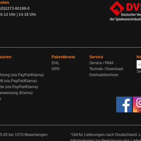
zeiten
9 (0)2273-60188-0
0-12 Uhr | 14-18 Uhr
sarten
Paketdienste
Service
Ne
DHL
Service / RMA
DPD
Technik / Download
Si
hlung (via PayPal/Klarna)
Drehzahlrechner
ift (via PayPal/Klarna)
rte (via PayPal/Klarna)
berweisung (Klarna)
e
5.00
bei
1570
Bewertungen
*Gilt für Lieferungen nach Deutschland. 
Informationen zur Berechnung des Liefer