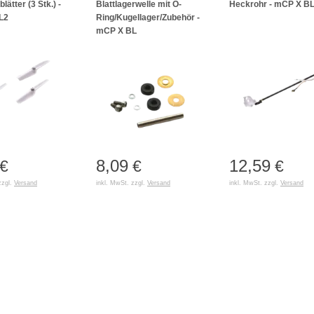
lätter (3 Stk.) -
Blattlagerwelle mit O-
Heckrohr - mCP X B
L2
Ring/Kugellager/Zubehör -
mCP X BL
8,09
12,59
€
€
€
zzgl.
Versand
inkl. MwSt. zzgl.
Versand
inkl. MwSt. zzgl.
Versand