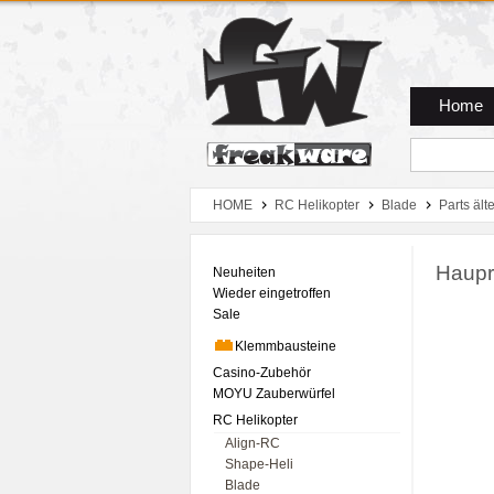
Zum Hauptmenue
Zum Seiteninhalt
Zum Warenkob
Home
HOME
RC Helikopter
Blade
Parts ält
Haupr
Neuheiten
Wieder eingetroffen
Sale
Klemmbausteine
Casino-Zubehör
MOYU Zauberwürfel
RC Helikopter
Align-RC
Shape-Heli
Blade