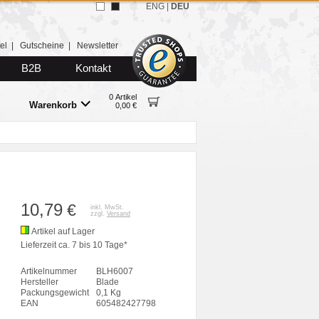
ENG
|
DEU
el
|
Gutscheine
|
Newsletter
B2B
Kontakt
0 Artikel
Warenkorb
0,00 €
10,79
€
inkl. MwSt.
zzgl.
Versand
Artikel auf Lager
Lieferzeit ca. 7 bis 10 Tage*
Artikelnummer
BLH6007
Hersteller
Blade
Packungsgewicht
0,1 Kg
EAN
605482427798