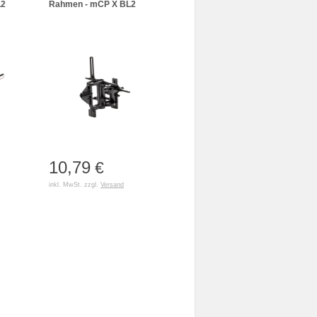
L2
Rahmen - mCP X BL2
10,79
€
inkl. MwSt. zzgl.
Versand