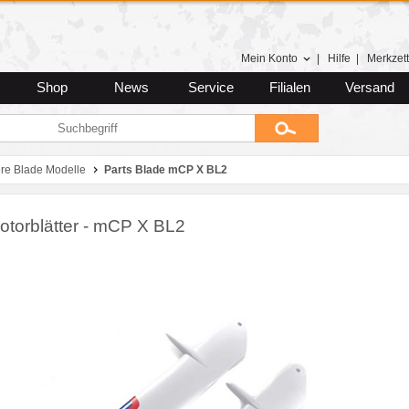
Mein Konto
|
Hilfe
|
Merkzett
Shop
News
Service
Filialen
Versand
ere Blade Modelle
Parts Blade mCP X BL2
otorblätter - mCP X BL2