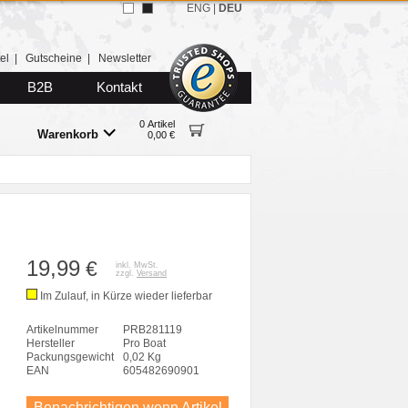
ENG
|
DEU
el
|
Gutscheine
|
Newsletter
B2B
Kontakt
0 Artikel
Warenkorb
0,00 €
19,99
€
inkl. MwSt.
zzgl.
Versand
Im Zulauf, in Kürze wieder lieferbar
Artikelnummer
PRB281119
Hersteller
Pro Boat
Packungsgewicht
0,02 Kg
EAN
605482690901
Benachrichtigen wenn Artikel