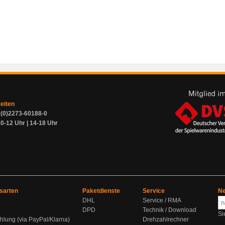
zeiten
9 (0)2273-60188-0
0-12 Uhr | 14-18 Uhr
sarten
Paketdienste
Service
Ne
DHL
Service / RMA
DPD
Technik / Download
Si
hlung (via PayPal/Klarna)
Drehzahlrechner