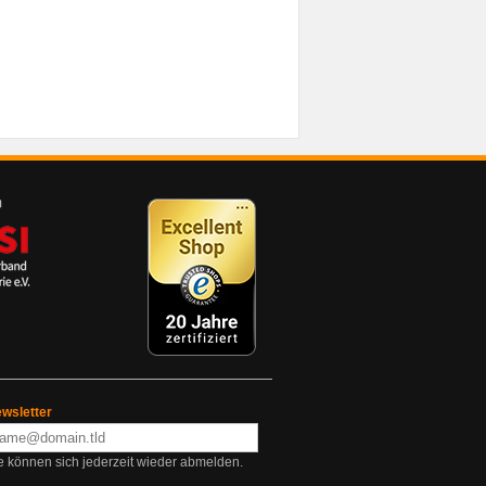
wsletter
e können sich jederzeit wieder abmelden.