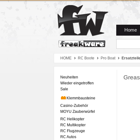
Zum Hauptmenue
Zum Seiteninhalt
Zum Warenkob
Home
HOME
RC Boote
Pro Boat
Ersatzteil
Greas
Neuheiten
Wieder eingetroffen
Sale
Klemmbausteine
Casino-Zubehör
MOYU Zauberwürfel
RC Helikopter
RC Multikopter
RC Flugzeuge
RC Autos