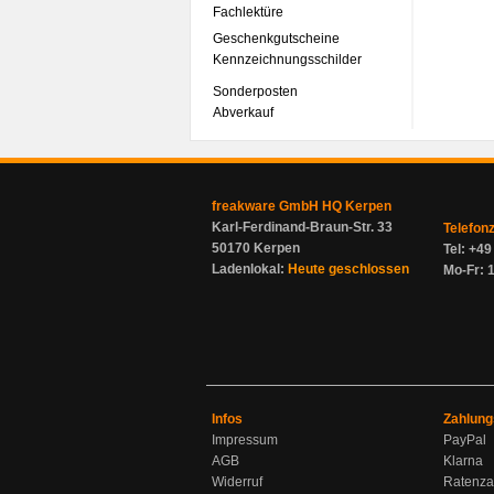
Fachlektüre
Geschenkgutscheine
Kennzeichnungsschilder
Sonderposten
Abverkauf
freakware GmbH HQ Kerpen
Karl-Ferdinand-Braun-Str. 33
Telefon
50170 Kerpen
Tel: +4
Ladenlokal:
Heute geschlossen
Mo-Fr: 1
Infos
Zahlung
Impressum
PayPal
AGB
Klarna
Widerruf
Ratenza