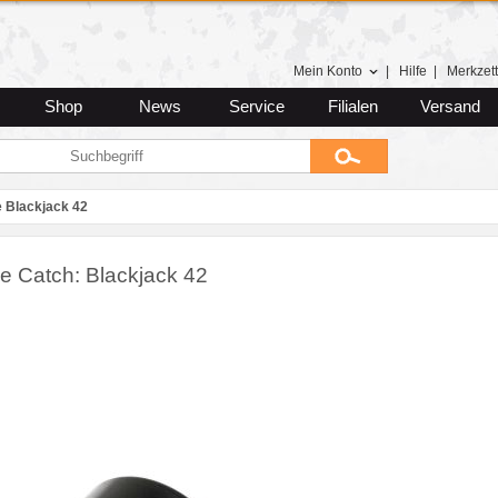
Mein Konto
|
Hilfe
|
Merkzett
Shop
News
Service
Filialen
Versand
e Blackjack 42
e Catch: Blackjack 42