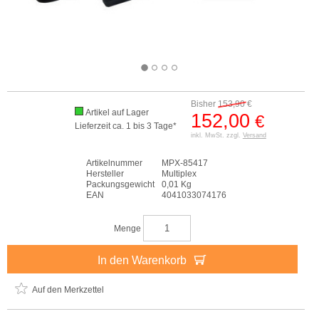
Bisher
153,90
€
Artikel auf Lager
152,00
€
Lieferzeit ca. 1 bis 3 Tage*
inkl. MwSt. zzgl.
Versand
Artikelnummer
MPX-85417
Hersteller
Multiplex
Packungsgewicht
0,01 Kg
EAN
4041033074176
Menge
In den Warenkorb
Auf den Merkzettel