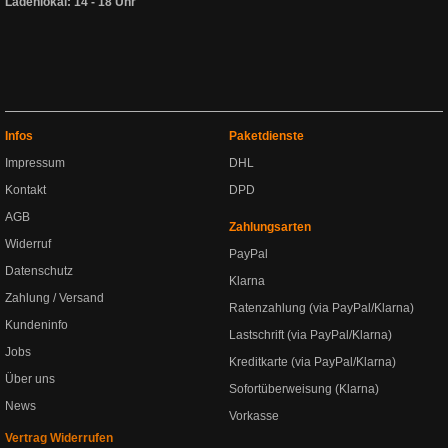
Ladenlokal: 14 - 18 Uhr
Infos
Paketdienste
Impressum
DHL
Kontakt
DPD
AGB
Zahlungsarten
Widerruf
PayPal
Datenschutz
Klarna
Zahlung / Versand
Ratenzahlung (via PayPal/Klarna)
Kundeninfo
Lastschrift (via PayPal/Klarna)
Jobs
Kreditkarte (via PayPal/Klarna)
Über uns
Sofortüberweisung (Klarna)
News
Vorkasse
Vertrag Widerrufen