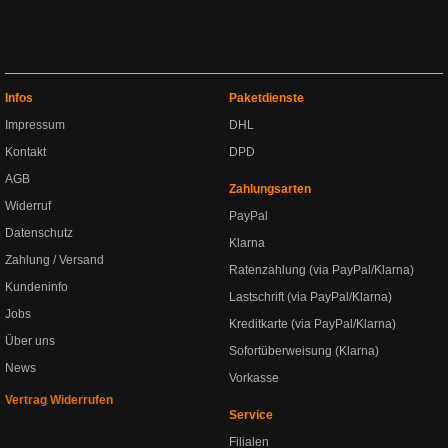
Infos
Paketdienste
Impressum
DHL
Kontakt
DPD
AGB
Zahlungsarten
Widerruf
PayPal
Datenschutz
Klarna
Zahlung / Versand
Ratenzahlung (via PayPal/Klarna)
Kundeninfo
Lastschrift (via PayPal/Klarna)
Jobs
Kreditkarte (via PayPal/Klarna)
Über uns
Sofortüberweisung (Klarna)
News
Vorkasse
Vertrag Widerrufen
Service
Filialen