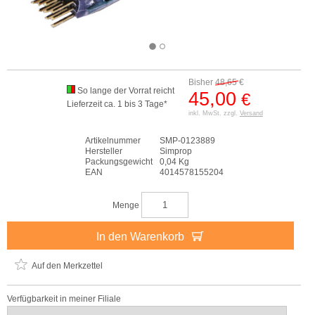
Bisher
48,65
€
So lange der Vorrat reicht
45,00
€
Lieferzeit ca. 1 bis 3 Tage*
inkl. MwSt. zzgl.
Versand
Artikelnummer
SMP-0123889
Hersteller
Simprop
Packungsgewicht
0,04 Kg
EAN
4014578155204
Menge
In den Warenkorb
Auf den Merkzettel
Verfügbarkeit in meiner Filiale