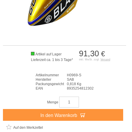
91,30
€
Artikel auf Lager
Lieferzeit ca. 1 bis 3 Tage*
inkl. MwSt. zzgl.
Versand
Artikelnummer
H0969-S
Hersteller
SAB
Packungsgewicht
0,818 Kg
EAN
8935254812302
Menge
In den Warenkorb
Auf den Merkzettel