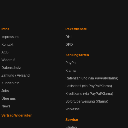
Infos
Paketdienste
Impressum
DHL
Kontakt
DPD
AGB
Zahlungsarten
Widerruf
PayPal
Datenschutz
Klarna
Zahlung / Versand
Ratenzahlung (via PayPal/Klarna)
Kundeninfo
Lastschrift (via PayPal/Klarna)
Jobs
Kreditkarte (via PayPal/Klarna)
Über uns
Sofortüberweisung (Klarna)
News
Vorkasse
Vertrag Widerrufen
Service
Filialen