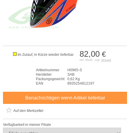
82,00
€
Im Zulauf, in Kürze wieder lieferbar
inkl. MwSt. zzgl.
Versand
Artikelnummer
H0965-S
Hersteller
SAB
Packungsgewicht
0,62 Kg
EAN
8935254812197
Benachrichtigen wenn Artikel lieferbar
Auf den Merkzettel
Verfügbarkeit in meiner Filiale