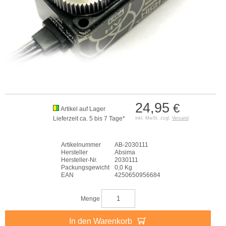
24,95
€
Artikel auf Lager
Lieferzeit ca. 5 bis 7 Tage*
inkl. MwSt. zzgl.
Versand
Artikelnummer
AB-2030111
Hersteller
Absima
Hersteller-Nr.
2030111
Packungsgewicht
0,0 Kg
EAN
4250650956684
Menge
In den Warenkorb