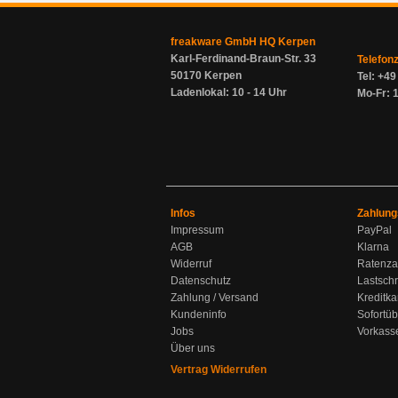
freakware GmbH HQ Kerpen
Karl-Ferdinand-Braun-Str. 33
Telefon
50170 Kerpen
Tel: +4
Ladenlokal: 10 - 14 Uhr
Mo-Fr: 1
Infos
Zahlung
Impressum
PayPal
AGB
Klarna
Widerruf
Ratenza
Datenschutz
Lastschr
Zahlung / Versand
Kreditka
Kundeninfo
Sofortü
Jobs
Vorkass
Über uns
Vertrag Widerrufen