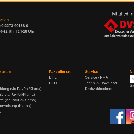
zeiten
9 (0)2273-60188-0
0-12 Uhr | 14-18 Uhr
sarten
Paketdienste
Service
Ne
DHL
Service / RMA
DPD
Technik / Download
Si
hlung (via PayPal/Klarna)
Drehzahlrechner
ift (via PayPal/Klarna)
rte (via PayPal/Klarna)
berweisung (Klarna)
e