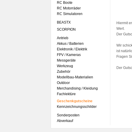
RC Boote
RC Motorräder
RC Simulatoren
BEASTX
Hiermit e
Wert.
SCORPION
Der Gutsc
Antrieb
Akkus / Batterien
Wir schic
Elektronik / Elektrik
ist natürl
FPV / Kameras
Fragen Si
Messgeräte
Werkzeug
Der Gutsc
Zubehör
Modellbau-Materialien
Outdoor
Merchandising / Kleidung
Fachlektüre
Geschenkgutscheine
Kennzeichnungsschilder
Sonderposten
Abverkauf