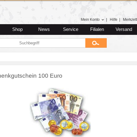
Mein Konto
|
Hilfe
|
Merkzett
Shop
News
Service
Filialen
Versand
enkgutschein 100 Euro