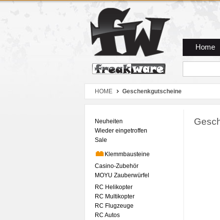
Zum Hauptmenue
Zum Seiteninhalt
Zum Warenkob
Home
HOME
Geschenkgutscheine
Gesch
Neuheiten
Wieder eingetroffen
Sale
Klemmbausteine
Casino-Zubehör
MOYU Zauberwürfel
RC Helikopter
RC Multikopter
RC Flugzeuge
RC Autos