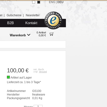
ENG
|
DEU
el
|
Gutscheine
|
Newsletter
B2B
Kontakt
0 Artikel
Warenkorb
0,00 €
100,00
€
inkl. MwSt.
zzgl.
Versand
Artikel auf Lager
Lieferzeit ca. 1 bis 3 Tage*
Artikelnummer
GS100
Hersteller
freakware
Packungsgewicht
0,01 Kg