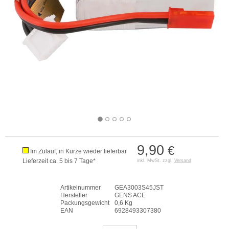
9,90
€
Im Zulauf, in Kürze wieder lieferbar
Lieferzeit ca. 5 bis 7 Tage*
inkl. MwSt. zzgl.
Versand
Artikelnummer
GEA3003S45JST
Hersteller
GENS ACE
Packungsgewicht
0,6 Kg
EAN
6928493307380