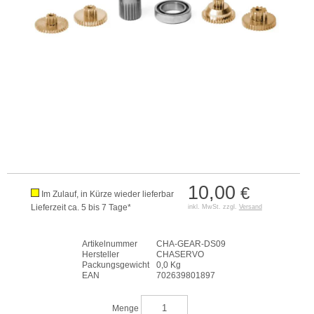
10,00
€
Im Zulauf, in Kürze wieder lieferbar
Lieferzeit ca. 5 bis 7 Tage*
inkl. MwSt. zzgl.
Versand
Artikelnummer
CHA-GEAR-DS09
Hersteller
CHASERVO
Packungsgewicht
0,0 Kg
EAN
702639801897
Menge