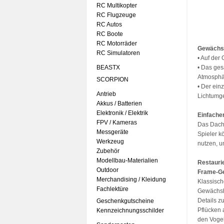
RC Multikopter
RC Flugzeuge
RC Autos
RC Boote
RC Motorräder
Gewächsh
RC Simulatoren
• Auf der
BEASTX
• Das ges
Atmosphä
SCORPION
• Der ein
Antrieb
Lichtumg
Akkus / Batterien
Elektronik / Elektrik
Einfache
FPV / Kameras
Das Dach 
Messgeräte
Spieler k
Werkzeug
nutzen, u
Zubehör
Modellbau-Materialien
Restauri
Outdoor
Frame-Ge
Merchandising / Kleidung
Klassisch
Fachlektüre
Gewächsh
Details z
Geschenkgutscheine
Pflücken 
Kennzeichnungsschilder
den Vogel