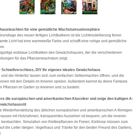
ausleuchten für eine gemütliche Wachstumsatmosphäre
 Grundlage des neuen fertigen Lichtbalkens ist die Lichtmodellierung feiner.
amte Licht hat eine warmweiße Farbe und schafft eine ruhige und gemütliche
re.
zigartige eisblaue Lichtbalken des Gewächshauses, der die verschiedenen
ebungen für das Pflanzenwachstum zeigt.
r Schnellverschluss, DIY Ihr eigenes ideales Gewächshaus
und die Hintertür lassen sich zum einfachen Selbermachen öffnen, und die
önnen mit den Details im Inneren spielen. Außerdem kannst du deine Fantasie
m Pflanzen im Garten zu kreieren und zu basteln.
ere die europäischen und amerikanischen Klassiker und zeige den kultigen A-
wächshausstil
e Wiederherstellung des üblichen europäischen und amerikanischen A-förmigen
auses mit Holzrahmen, transparentes Aussehen ist bequem, um die inneren
u beobachten. Simulation von Kletterpflanzen im Freien, Kürbisse müssen zum
auf die Leiter steigen. Vogelhaus und Tränke für den besten Freund des Gartens,
.