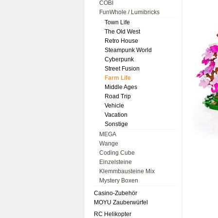
COBI
FunWhole / Lumibricks
Town Life
The Old West
Retro House
Steampunk World
Cyberpunk
Street Fusion
Farm Life
Middle Ages
Road Trip
Vehicle
Vacation
Sonstige
MEGA
Wange
Coding Cube
Einzelsteine
Klemmbausteine Mix
Mystery Boxen
Casino-Zubehör
MOYU Zauberwürfel
RC Helikopter