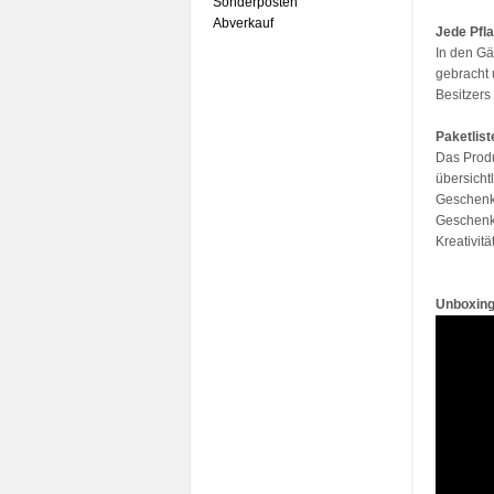
Sonderposten
Abverkauf
Jede Pfla
In den G
gebracht 
Besitzers
Paketlis
Das Produ
übersicht
Geschenk 
Geschenk 
Kreativitä
Unboxing