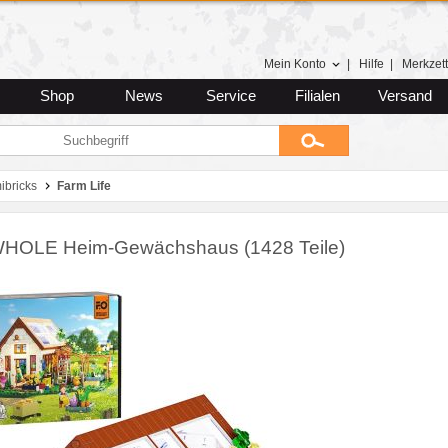
Mein Konto
|
Hilfe
|
Merkzett
Shop
News
Service
Filialen
Versand
ibricks
Farm Life
OLE Heim-Gewächshaus (1428 Teile)