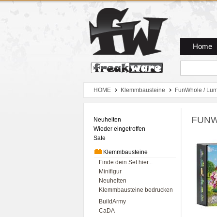
Zum Hauptmenue
Zum Seiteninhalt
Zum Warenkob
Home
HOME
Klemmbausteine
FunWhole / Lum
FUNWH
Neuheiten
Wieder eingetroffen
Sale
Klemmbausteine
Finde dein Set hier...
Minifigur
Neuheiten
Klemmbausteine bedrucken
BuildArmy
CaDA