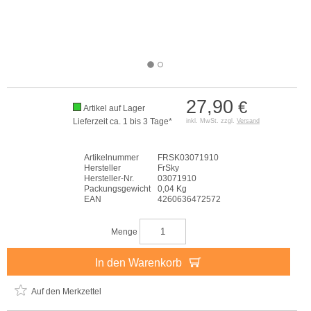
27,90
€
Artikel auf Lager
Lieferzeit ca. 1 bis 3 Tage*
inkl. MwSt. zzgl.
Versand
Artikelnummer
FRSK03071910
Hersteller
FrSky
Hersteller-Nr.
03071910
Packungsgewicht
0,04 Kg
EAN
4260636472572
Menge
In den Warenkorb
Auf den Merkzettel