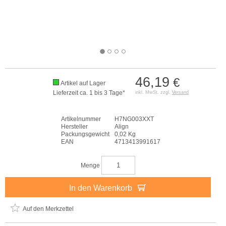
46,19
€
Artikel auf Lager
Lieferzeit ca. 1 bis 3 Tage*
inkl. MwSt. zzgl.
Versand
Artikelnummer
H7NG003XXT
Hersteller
Align
Packungsgewicht
0,02 Kg
EAN
4713413991617
Menge
In den Warenkorb
Auf den Merkzettel