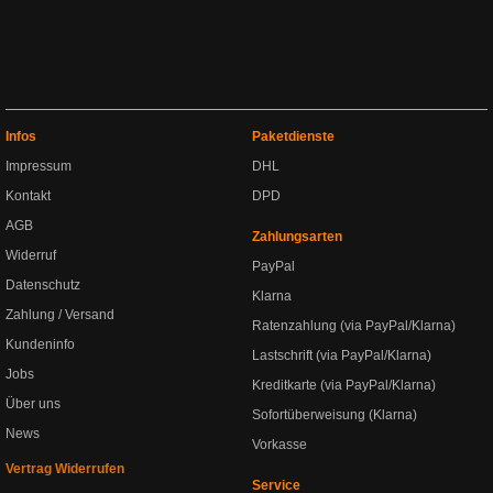
Infos
Paketdienste
Impressum
DHL
Kontakt
DPD
AGB
Zahlungsarten
Widerruf
PayPal
Datenschutz
Klarna
Zahlung / Versand
Ratenzahlung (via PayPal/Klarna)
Kundeninfo
Lastschrift (via PayPal/Klarna)
Jobs
Kreditkarte (via PayPal/Klarna)
Über uns
Sofortüberweisung (Klarna)
News
Vorkasse
Vertrag Widerrufen
Service