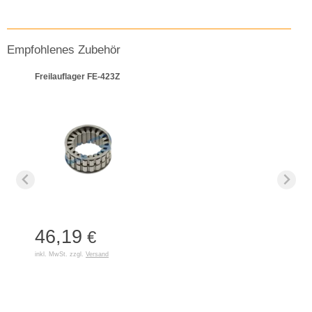
Empfohlenes Zubehör
Freilauflager FE-423Z
46,19
€
inkl. MwSt. zzgl.
Versand