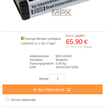
Bisher
75,00
€
Geringe Mengen verfugbar
65,90
€
Lieferzeit ca. 1 bis 3 Tage*
inkl. MwSt. zzgl.
Versand
Artikelnummer
MPX-85420
Hersteller
Multiplex
Packungsgewicht
0,08 Kg
EAN
4041033074206
Menge
In den Warenkorb
Auf den Merkzettel