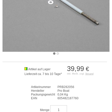
39,99
€
Artikel auf Lager
Lieferzeit ca. 7 bis 10 Tage*
inkl. MwSt. zzgl.
Versand
Artikelnummer
PRB282056
Hersteller
Pro Boat
Packungsgewicht
0,04 Kg
EAN
605482187760
Menge