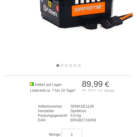
89,99
€
Artikel auf Lager
Lieferzeit ca. 7 bis 10 Tage*
inkl. MwSt. zzgl.
Versand
Artikelnummer
SPMXSE1100
Hersteller
Spektrum
Packungsgewicht
0,0 Kg
EAN
605482716458
Menge