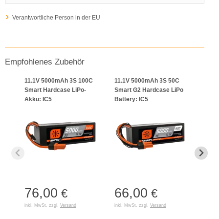
Verantwortliche Person in der EU
Empfohlenes Zubehör
11.1V 5000mAh 3S 100C
11.1V 5000mAh 3S 50C
Smar
Smart Hardcase LiPo-
Smart G2 Hardcase LiPo
Upda
Akku: IC5
Battery: IC5
Firm
76,00
66,00
31
€
€
inkl. MwSt. zzgl.
Versand
inkl. MwSt. zzgl.
Versand
inkl. 