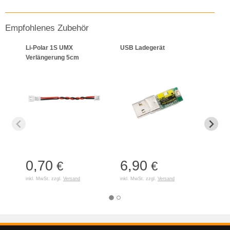
Empfohlenes Zubehör
Li-Polar 1S UMX
USB Ladegerät
Li-P
Verlängerung 5cm
150 V
0,70
6,90
5,
€
€
inkl. MwSt. zzgl.
Versand
inkl. MwSt. zzgl.
Versand
inkl. 