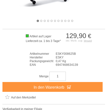
129,90
€
Artikel auf Lager
Lieferzeit ca. 1 bis 3 Tage*
inkl. MwSt. zzgl.
Versand
Artikelnummer
ESKY008625B
Hersteller
ESKY
Packungsgewicht
0,47 Kg
EAN
6947468634139
Menge
In den Warenkorb
Auf den Merkzettel
Verfügbarkeit in meiner Filiale