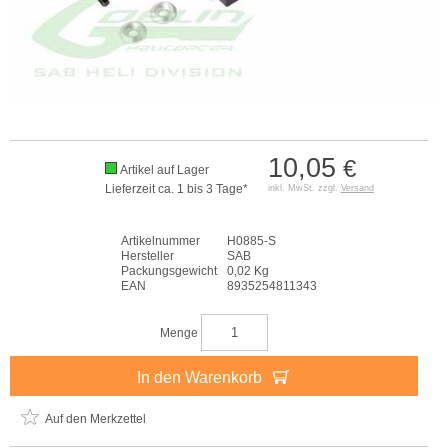
10,05
€
Artikel auf Lager
Lieferzeit ca. 1 bis 3 Tage*
inkl. MwSt. zzgl.
Versand
Artikelnummer
H0885-S
Hersteller
SAB
Packungsgewicht
0,02 Kg
EAN
8935254811343
Menge
In den Warenkorb
Auf den Merkzettel