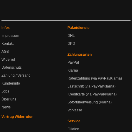
Infos
Paketdienste
Impressum
DHL
Kontakt
DPD
AGB
Zahlungsarten
Widerruf
PayPal
Datenschutz
Klarna
Zahlung / Versand
Ratenzahlung (via PayPal/Klarna)
Kundeninfo
Lastschrift (via PayPal/Klarna)
Jobs
Kreditkarte (via PayPal/Klarna)
Über uns
Sofortüberweisung (Klarna)
News
Vorkasse
Vertrag Widerrufen
Service
Filialen