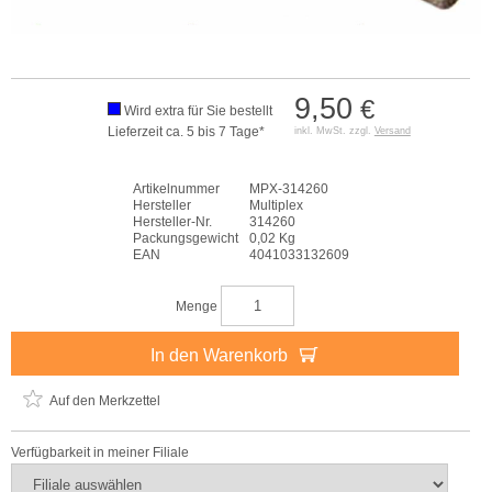
9,50
€
Wird extra für Sie bestellt
Lieferzeit ca. 5 bis 7 Tage*
inkl. MwSt. zzgl.
Versand
Artikelnummer
MPX-314260
Hersteller
Multiplex
Hersteller-Nr.
314260
Packungsgewicht
0,02 Kg
EAN
4041033132609
Menge
In den Warenkorb
Auf den Merkzettel
Verfügbarkeit in meiner Filiale