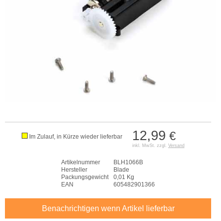
12,99
€
Im Zulauf, in Kürze wieder lieferbar
inkl. MwSt. zzgl.
Versand
Artikelnummer
BLH1066B
Hersteller
Blade
Packungsgewicht
0,01 Kg
EAN
605482901366
Benachrichtigen wenn Artikel lieferbar