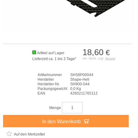
18,60
€
Artikel auf Lager
Lieferzeit ca. 1 bis 3 Tage*
inkl. MwSt. zzgl.
Versand
Artikelnummer
SHS8P00044
Hersteller
Shape-Heli
Hersteller-Nr.
SH900-044
Packungsgewicht
0,0 Kg
EAN
4260211765112
Menge
In den Warenkorb
Auf den Merkzettel