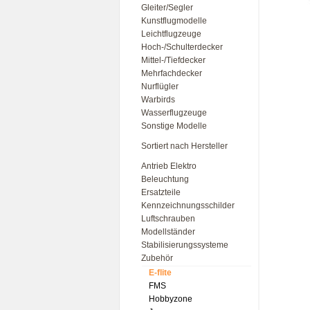
Gleiter/Segler
Kunstflugmodelle
Leichtflugzeuge
Hoch-/Schulterdecker
Mittel-/Tiefdecker
Mehrfachdecker
Nurflügler
Warbirds
Wasserflugzeuge
Sonstige Modelle
Sortiert nach Hersteller
Antrieb Elektro
Beleuchtung
Ersatzteile
Kennzeichnungsschilder
Luftschrauben
Modellständer
Stabilisierungssysteme
Zubehör
E-flite
FMS
Hobbyzone