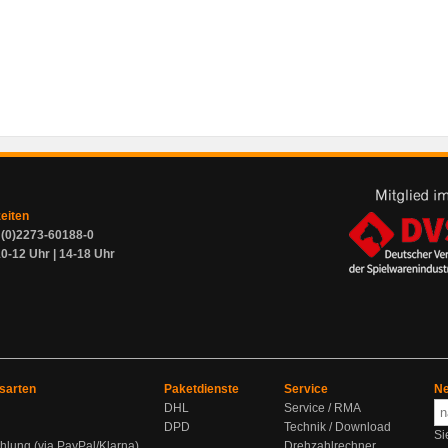
zeiten
9 (0)2273-60188-0
0-12 Uhr | 14-18 Uhr
sarten
Paketdienste
Service
Ne
DHL
Service / RMA
DPD
Technik / Download
Si
hlung (via PayPal/Klarna)
Drehzahlrechner