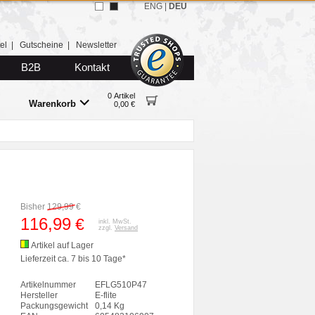
ENG
|
DEU
el
|
Gutscheine
|
Newsletter
B2B
Kontakt
0 Artikel
Warenkorb
0,00 €
Bisher
129,99
€
116,99
€
inkl. MwSt.
zzgl.
Versand
Artikel auf Lager
Lieferzeit ca. 7 bis 10 Tage*
Artikelnummer
EFLG510P47
Hersteller
E-flite
Packungsgewicht
0,14 Kg