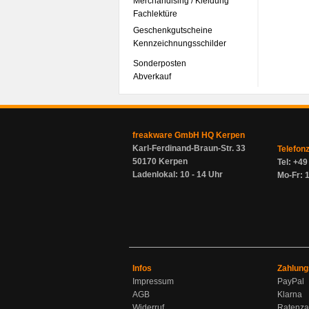
Merchandising / Kleidung
Fachlektüre
Geschenkgutscheine
Kennzeichnungsschilder
Sonderposten
Abverkauf
freakware GmbH HQ Kerpen
Karl-Ferdinand-Braun-Str. 33
Telefon
50170 Kerpen
Tel: +4
Ladenlokal: 10 - 14 Uhr
Mo-Fr: 1
Infos
Zahlung
Impressum
PayPal
AGB
Klarna
Widerruf
Ratenza