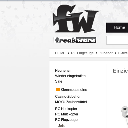
Zum Hauptmenue
Zum Seiteninhalt
Zum Warenkob
Home
HOME
RC Flugzeuge
Zubehör
E-flite
Einzi
Neuheiten
Wieder eingetroffen
Sale
Klemmbausteine
Casino-Zubehör
MOYU Zauberwürfel
RC Helikopter
RC Multikopter
RC Flugzeuge
Jets