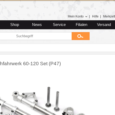
Mein Konto
|
Hilfe
|
Merkzett
Shop
News
Service
Filialen
Versand
ehfahrwerk 60-120 Set (P47)