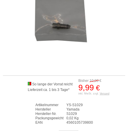
Bisher
10,00
€
So lange der Vorrat reicht
9,99
€
Lieferzeit ca. 1 bis 3 Tage*
inkl. MwSt. zzgl.
Versand
Artikelnummer
YS-S1029
Hersteller
Yamada
Hersteller-Nr.
S1029
Packungsgewicht
0,02 Kg
EAN
4560105739800