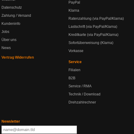
PayPal
Datenschutz
Klarna
Zahlung / Versand
Ratenzahlung (via PayPal/Klarna)
Kundeninfo
Lastschrift (via PayPal/Klarna)
Jobs
Kreditkarte (via PayPal/Klarna)
Über uns
Sofortüberweisung (Klarna)
News
Vorkasse
Vertrag Widerrufen
Service
Filialen
B2B
Service / RMA
Technik / Download
Drehzahlrechner
Newsletter