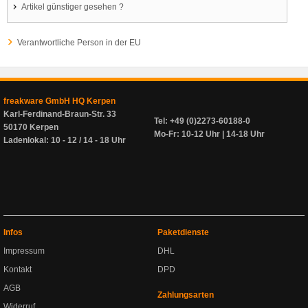
Artikel günstiger gesehen ?
Verantwortliche Person in der EU
freakware GmbH HQ Kerpen
Karl-Ferdinand-Braun-Str. 33
Tel: +49 (0)2273-60188-0
50170 Kerpen
Mo-Fr: 10-12 Uhr | 14-18 Uhr
Ladenlokal: 10 - 12 / 14 - 18 Uhr
Infos
Paketdienste
Impressum
DHL
Kontakt
DPD
AGB
Zahlungsarten
Widerruf