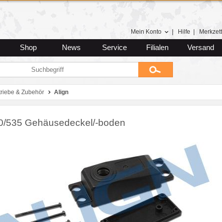
Mein Konto
|
Hilfe
|
Merkzett
Shop
News
Service
Filialen
Versand
riebe & Zubehör
Align
/535 Gehäusedeckel/-boden