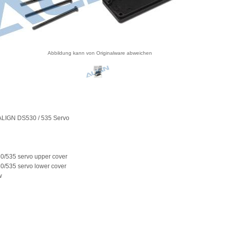
Abbildung kann von Originalware abweichen
 ALIGN DS530 / 535 Servo
0/535 servo upper cover
0/535 servo lower cover
w