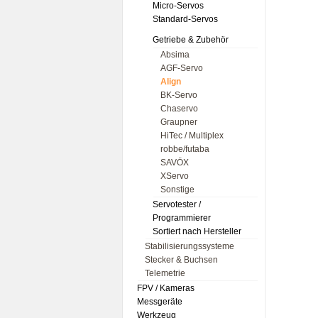
Micro-Servos
Standard-Servos
Getriebe & Zubehör
Absima
AGF-Servo
Align
BK-Servo
Chaservo
Graupner
HiTec / Multiplex
robbe/futaba
SAVÖX
XServo
Sonstige
Servotester /
Programmierer
Sortiert nach Hersteller
Stabilisierungssysteme
Stecker & Buchsen
Telemetrie
FPV / Kameras
Messgeräte
Werkzeug