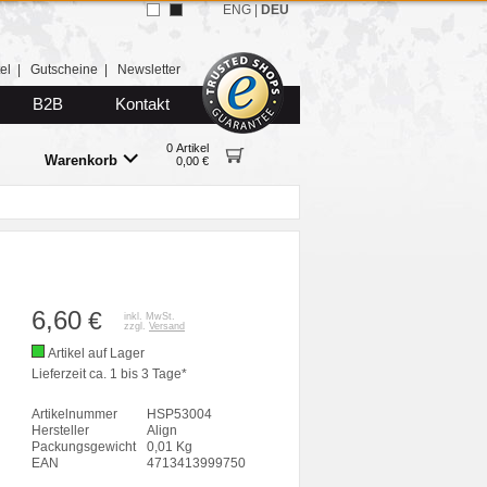
ENG
|
DEU
el
|
Gutscheine
|
Newsletter
B2B
Kontakt
0 Artikel
Warenkorb
0,00 €
6,60
€
inkl. MwSt.
zzgl.
Versand
Artikel auf Lager
Lieferzeit ca. 1 bis 3 Tage*
Artikelnummer
HSP53004
Hersteller
Align
Packungsgewicht
0,01 Kg
EAN
4713413999750