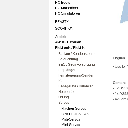
RC Boote
RC Motorräder
RC Simulatoren
BEASTX
SCORPION
Antrieb
Akkus / Batterien
Elektronik / Elektrik
Backup / Kondensatoren
English
Beleuchtung
BEC / Stromversorgung
• Use for
Empfänger
Fernsteuerung/Sender
Kabel
Content
Ladegeräte / Balancer
• 1x DS53
Netzgeräte
• 1x DS53
Ortung
• 4x Scre
Servos
Flächen-Servos
Low-Profil-Servos
Midi-Servos
Mini-Servos