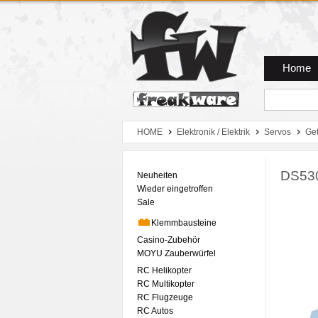
Zum Hauptmenue
Zum Seiteninhalt
Zum Warenkob
Home
HOME
Elektronik / Elektrik
Servos
Get
DS530
Neuheiten
Wieder eingetroffen
Sale
Klemmbausteine
Casino-Zubehör
MOYU Zauberwürfel
RC Helikopter
RC Multikopter
RC Flugzeuge
RC Autos